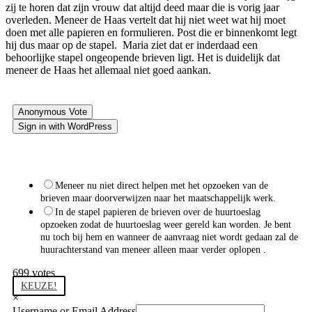
zij te horen dat zijn vrouw dat altijd deed maar die is vorig jaar
overleden. Meneer de Haas vertelt dat hij niet weet wat hij moet
doen met alle papieren en formulieren. Post die er binnenkomt legt
hij dus maar op de stapel. Maria ziet dat er inderdaad een
behoorlijke stapel ongeopende brieven ligt. Het is duidelijk dat
meneer de Haas het allemaal niet goed aankan.
Anonymous Vote
Sign in with WordPress
Wat zou jij doen in deze situatie?
Meneer nu niet direct helpen met het opzoeken van de
brieven maar doorverwijzen naar het maatschappelijk werk.
In de stapel papieren de brieven over de huurtoeslag
opzoeken zodat de huurtoeslag weer gereld kan worden. Je bent
nu toch bij hem en wanneer de aanvraag niet wordt gedaan zal de
huurachterstand van meneer alleen maar verder oplopen .
699
votes
KEUZE!
×
Username or Email Address