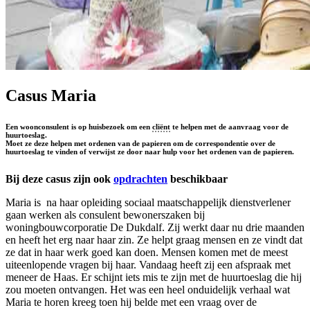
Casus Maria
Een woonconsulent is op huisbezoek om een
cliënt
te helpen met de aanvraag voor de
huurtoeslag.
Moet ze deze helpen met ordenen van de papieren om de correspondentie over de
huurtoeslag te vinden of verwijst ze door naar hulp voor het ordenen van de papieren.
Bij deze casus zijn ook
opdrachten
beschikbaar
Maria is na haar opleiding sociaal maatschappelijk dienstverlener
gaan werken als consulent bewonerszaken bij
woningbouwcorporatie De Dukdalf. Zij werkt daar nu drie maanden
en heeft het erg naar haar zin. Ze helpt graag mensen en ze vindt dat
ze dat in haar werk goed kan doen. Mensen komen met de meest
uiteenlopende vragen bij haar. Vandaag heeft zij een afspraak met
meneer de Haas. Er schijnt iets mis te zijn met de huurtoeslag die hij
zou moeten ontvangen. Het was een heel onduidelijk verhaal wat
Maria te horen kreeg toen hij belde met een vraag over de