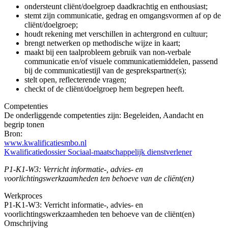
ondersteunt cliënt/doelgroep daadkrachtig en enthousiast;
stemt zijn communicatie, gedrag en omgangsvormen af op de
cliënt/doelgroep;
houdt rekening met verschillen in achtergrond en cultuur;
brengt netwerken op methodische wijze in kaart;
maakt bij een taalprobleem gebruik van non-verbale
communicatie en/of visuele communicatiemiddelen, passend
bij de communicatiestijl van de gesprekspartner(s);
stelt open, reflecterende vragen;
checkt of de cliënt/doelgroep hem begrepen heeft.
Competenties
De onderliggende competenties zijn: Begeleiden, Aandacht en
begrip tonen
Bron:
www.kwalificatiesmbo.nl
Kwalificatiedossier Sociaal-maatschappelijk dienstverlener
P1-K1-W3: Verricht informatie-, advies- en
voorlichtingswerkzaamheden ten behoeve van de cliënt(en)
Werkproces
P1-K1-W3: Verricht informatie-, advies- en
voorlichtingswerkzaamheden ten behoeve van de cliënt(en)
Omschrijving