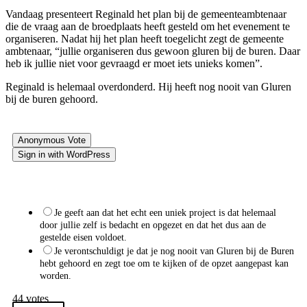
Vandaag presenteert Reginald het plan bij de gemeenteambtenaar
die de vraag aan de broedplaats heeft gesteld om het evenement te
organiseren. Nadat hij het plan heeft toegelicht zegt de gemeente
ambtenaar, “jullie organiseren dus gewoon gluren bij de buren. Daar
heb ik jullie niet voor gevraagd er moet iets unieks komen”.
Reginald is helemaal overdonderd. Hij heeft nog nooit van Gluren
bij de buren gehoord.
Anonymous Vote
Sign in with WordPress
Wat zou jij doen in die situatie?
Je geeft aan dat het echt een uniek project is dat helemaal
door jullie zelf is bedacht en opgezet en dat het dus aan de
gestelde eisen voldoet.
Je verontschuldigt je dat je nog nooit van Gluren bij de Buren
hebt gehoord en zegt toe om te kijken of de opzet aangepast kan
worden.
44
votes