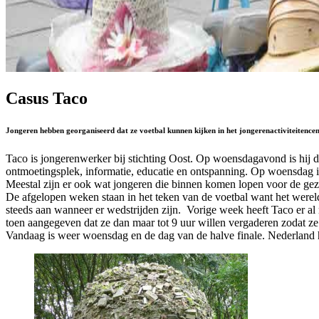
Casus Taco
Jongeren hebben georganiseerd dat ze voetbal kunnen kijken in het jongerenactiviteitence
Taco is jongerenwerker bij stichting Oost. Op woensdagavond is hij d
ontmoetingsplek, informatie, educatie en ontspanning. Op woensdag is 
Meestal zijn er ook wat jongeren die binnen komen lopen voor de gezel
De afgelopen weken staan in het teken van de voetbal want het werel
steeds aan wanneer er wedstrijden zijn. Vorige week heeft Taco er al 
toen aangegeven dat ze dan maar tot 9 uur willen vergaderen zodat ze
Vandaag is weer woensdag en de dag van de halve finale. Nederland hee