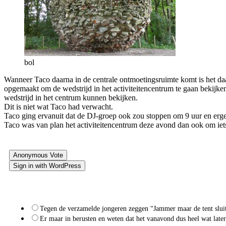
bol
Wanneer Taco daarna in de centrale ontmoetingsruimte komt is het daa
opgemaakt om de wedstrijd in het activiteitencentrum te gaan bekijke
wedstrijd in het centrum kunnen bekijken.
Dit is niet wat Taco had verwacht.
Taco ging ervanuit dat de DJ-groep ook zou stoppen om 9 uur en erg
Taco was van plan het activiteitencentrum deze avond dan ook om iets
Anonymous Vote
Sign in with WordPress
Wat zou jij doen in deze situatie?
Tegen de verzamelde jongeren zeggen “Jammer maar de tent slui
Er maar in berusten en weten dat het vanavond dus heel wat later