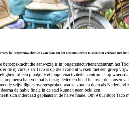
ntrum. De jongerenwerker was van plan om het centrum eerder te sluiten in verband met het 
e beroepskracht die aanwezig is in jongerenactiviteitencentrum het Too
er de dj-cursus en Taco is op die avond al weken met een groep vrijwil
ligheid of een praatje. Het jongerenactiviteitencentrum is op woensdaga
dkampioenschap voetbal is bezig. Iedereen heeft het over de kansen va
met de vrijwilligers overgesproken wat ze zouden doen als Nederland zic
 daarna de halve finale in de stad kunnen gaan bekijken.
ft zich inderdaad geplaatst in de halve finale. Om 9 uur stopt Taco met